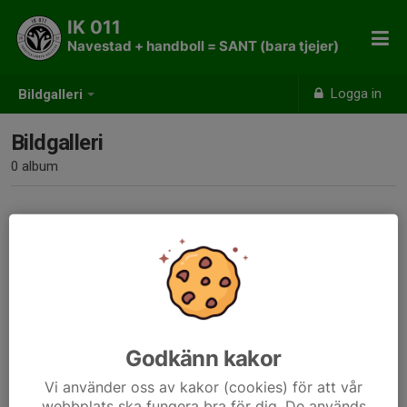
IK 011
Navestad + handboll = SANT (bara tjejer)
Logga in
Bildgalleri
Bildgalleri
0 album
Inga album skapade
Godkänn kakor
Vi använder oss av kakor (cookies) för att vår
webbplats ska fungera bra för dig. De används