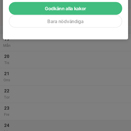
Lör
Godkänn alla kakor
18
Sön
Bara nödvändiga
v.4
19
Mån
20
Tis
21
Ons
22
Tor
23
Fre
24