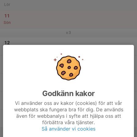
Lör
11
Sön
v.3
12
Mån
13
Tis
14
Ons
Godkänn kakor
15
Vi använder oss av kakor (cookies) för att vår
Tor
webbplats ska fungera bra för dig. De används
16
även för webbanalys i syfte att hjälpa oss att
förbättra våra tjänster.
Fre
Så använder vi cookies
17