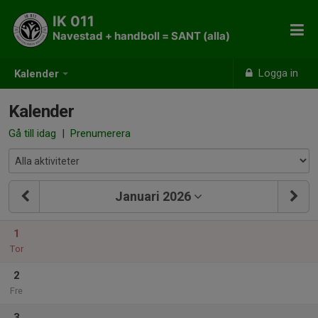
IK 011
Navestad + handboll = SANT (alla)
Logga in
Kalender
Kalender
Gå till idag
|
Prenumerera
Januari 2026
1
Tor
2
Fre
3