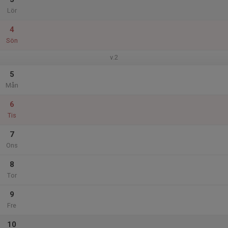
Lör
4
Sön
v.2
5
Mån
6
Tis
7
Ons
8
Tor
9
Fre
10