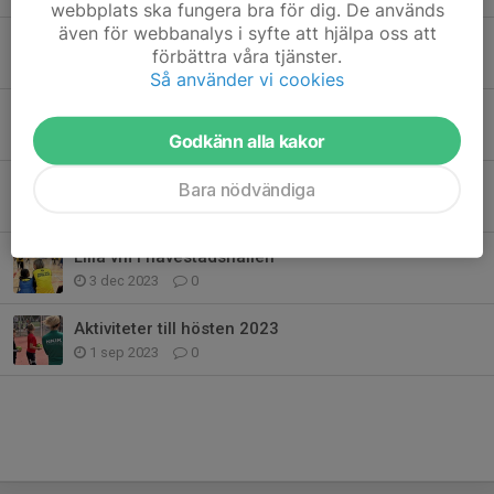
webbplats ska fungera bra för dig. De används
även för webbanalys i syfte att hjälpa oss att
Intervjuer med barn ifrån hageby
förbättra våra tjänster.
26 jun 2024
0
Så använder vi cookies
Feedback ifrån skolorna under 2023/2024
5 jun 2024
0
Godkänn alla kakor
Handboll i mirum galleria
Bara nödvändiga
15 apr 2024
0
Lilla vm i navestadshallen
3 dec 2023
0
Aktiviteter till hösten 2023
1 sep 2023
0